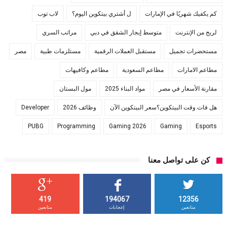
كم يكفيك شهريًا في الإمارات
ل أشتري بيتكوين اليوم؟
لاب توب
لربح من الإنترنت
متوسط إيجار الشقق في دبي
مراتب السري
مستحضرات تجميل
مستقبل العملات الرقمية
مستلزمات طبية
مصر
مطاعم الامارات
مطاعم السعودية
مطاعم وكافيهات
مقارنة الأسعار في مصر
مواد البناء 2025
مول البستان
هل فات وقت البيتكوين؟سعر البيتكوين الآن
وظائف 2026
Developer
PUBG
Programming
Gaming 2026
Gaming
Esports
كن على تواصل معنا
419
194067
12356
متابعين
إعجابات
متابعين