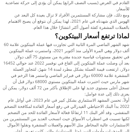
القادم في العرض (بسبب النصف الرابع) يمكن أن يؤدي إلى حركة تصاعدية
للأسعار.
ومع ذلك، فإن مشاركة المستثمرين الأفراد لا تزال بعيدة كل البعد عن
الهوس الذي شهدناه في عام 2021، لهذا يمكن أن نتوقع أن يصبح الاهتمام
بالعملات المشفرة كفئة أصول أكثر انتشارًا خلال هذا العام.
لماذا ترتفع أسعار البيتكوين؟
شهد الشهر الماضي المرة الثانية التي تجاوزت فيها عملة البيتكوين علامة 60
ألف دولار وهي المرة الأولى منذ أكتوبر 2021، واستمرت عملة البيتكوين
في تحقيق مستويات قياسية جديدة مقتربة من مستوى 75 ألف دولار.
بعد أن وصلت عملة البيتكوين إلى القاع في نوفمبر 2022 عند حوالي 16452
دولار، ارتفعت قيمة العملة بشكل مطرد لمدة 14 شهرً، لتتجاوز العملة
المشفرة علامة 60000 دولار في فبراير الماضي واستمر هذا الزخم في
شهر مارس حيث اختبرت عملة البيتكوين مستوي 68000 دولار قبل أن
تسجل أعلى مستوى جديد لها على الإطلاق بأكثر من 72 ألف دولار، يمكن أن
يعزى ذلك إلى عدة عوامل:
أولاً، تحسن المشهد الاستثماري بشكل كبير في عام 2023، في أوائل عام
2022 بدأ البنك الاحتياطي الفيدرالي في رفع أسعار الفائدة لمكافحة التضخم
المتفشي، وقد أقر البنك 11 ارتفاعًا فعالة لأسعار الفائدة للحد من التضخم
لكنها تسببت في اضطراب الأسواق حيث انسحب العديد من المستثمرين من
الاستثمارات عالية المخاطر مثل الأسهم والعملات المشفرة ونقلوا الأموال
إلى المدخرات وأدوات الدين (مثل السندات)، والتي كانت تعرض أعلى