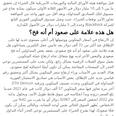
قبل موافقة هيئة الأوراق المالية والبورصات الأمريكية قال الخبراء إن تحقيق
ما بين 5 إلى 10 مليار دولار في الأشهر الثلاثة الأولى سيكون بمثابة نجاح غير
مسبوق لتلك الصناديق المتداولة، وبعد أقل من شهر واحد من الموافقة
تجاوز الأمر توقعات الخبراء، حيث وصل صندوق البيتكوين الفوري التابع
لشركة BlackRock وحده إلى 5 مليارات دولار من الأصول المُدارة.
هل هذه علامة على صعود أم أنه فخ؟
إن الارتفاع في أسعار البيتكوين ووصولها إلى أعلى مستوى جديد لها على
الإطلاق عند أكثر من 72 ألف دولار بعد عامين جعل الكثيرين يتساءلون هل
هذه علامة على صعود أم أنه فخ صعودي، يعتقد بعض المتداولين أنه فخ
صعودي والبعض الآخر لديه نهج متفائل تجاه ارتفاع عملة البيتكوين.
يعمل سوق العملات الرقمية بشكل رائع، ولكن يجب على المستثمرين توخي
الحذر لأن المضخات المفاجئة يمكن أن تكون أيضًا احتمالية لفخ صعودي،
هناك العديد من الأسباب وراء ارتفاع سعر البيتكوين بشكل أكبر وتحقيق رقم
قياسي جديد على الإطلاق، بعض الأسباب هي صناديق الاستثمار الفورية
المتداولة في البيتكوين وحدث تصنيف البيتكوين وترقية ETH Dencun.
آخر مرة تجاوز فيها سعر البيتكوين 57 ألف دولار كانت في عام 2021 عندما
بلغ السعر ذروته وبدأ انعكاسه في سوق هابط طويل الأمد، وبحلول بداية
عام 2022 انخفض السعر إلى 32987 دولار أي ما يقرب من 42% من
الانخفاض، يُظهر السوق الحالي نفس أوجه التشابه، وبالتالي يمكن أن يكون
فخًا صعوديًا، لهذا يقترح الخبراء على المستثمرين توخي الحذر أثناء التداول
في البيتكوين.