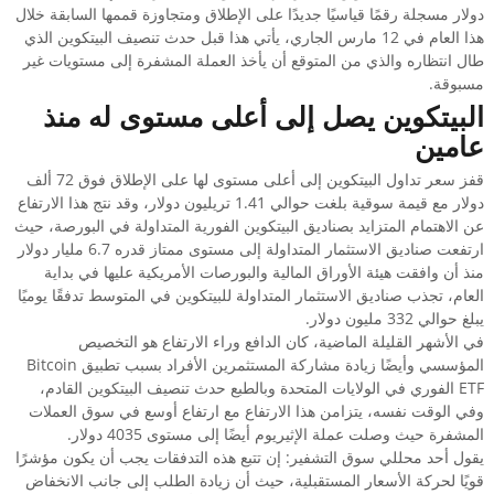
دولار مسجلة رقمًا قياسيًا جديدًا على الإطلاق ومتجاوزة قممها السابقة خلال
هذا العام في 12 مارس الجاري، يأتي هذا قبل حدث تنصيف البيتكوين الذي
طال انتظاره والذي من المتوقع أن يأخذ العملة المشفرة إلى مستويات غير
مسبوقة.
البيتكوين يصل إلى أعلى مستوى له منذ
عامين
قفز سعر تداول البيتكوين إلى أعلى مستوى لها على الإطلاق فوق 72 ألف
دولار مع قيمة سوقية بلغت حوالي 1.41 تريليون دولار، وقد نتج هذا الارتفاع
عن الاهتمام المتزايد بصناديق البيتكوين الفورية المتداولة في البورصة، حيث
ارتفعت صناديق الاستثمار المتداولة إلى مستوى ممتاز قدره 6.7 مليار دولار
منذ أن وافقت هيئة الأوراق المالية والبورصات الأمريكية عليها في بداية
العام، تجذب صناديق الاستثمار المتداولة للبيتكوين في المتوسط تدفقًا يوميًا
يبلغ حوالي 332 مليون دولار.
في الأشهر القليلة الماضية، كان الدافع وراء الارتفاع هو التخصيص
المؤسسي وأيضًا زيادة مشاركة المستثمرين الأفراد بسبب تطبيق Bitcoin
ETF الفوري في الولايات المتحدة وبالطبع حدث تنصيف البيتكوين القادم،
وفي الوقت نفسه، يتزامن هذا الارتفاع مع ارتفاع أوسع في سوق العملات
المشفرة حيث وصلت عملة الإثيريوم أيضًا إلى مستوى 4035 دولار.
يقول أحد محللي سوق التشفير: إن تتبع هذه التدفقات يجب أن يكون مؤشرًا
قويًا لحركة الأسعار المستقبلية، حيث أن زيادة الطلب إلى جانب الانخفاض