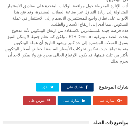
أدت الإثارة المفرطة حول موافقة الولايات المتحدة على صناديق الاستثمار
المتداولة إلى زيادة التفاؤل عبر صناعة العملات المشفرة، وقد فتح هذا
الأبواب على نطاق واسع للمستثمرين للانضمام إلى الاستثمار في عملة
البيتكوين، مما أدى إلى ارتفاع الأسعار والطلب.
هذه فرصة جيدة للمستثمرين للاستفادة من ارتفاع البيتكوين لأنه مدفوع
بحدث النصف وترقية ETH Dencun ، ولكن كما نعلم جميعًا لا يمكن التنبؤ
بسوق العملات المشفرة إلى حد كبير ويشهد التاريخ أن عملة البيتكوين
متقلبة تمامًا حيث تعكس تحركات الأسعار السابقة انخفاض أسعار البيتكوين
بأكثر من ثلث قيمتها، قد يكون الارتفاع الحالي مجرد فخ ولا يمكن لأحد أن
يجزم بذلك.
شارك الموضوع
شارك على
غرّد
شارك على
شارك على
دبوس على
مواضيع ذات الصلة