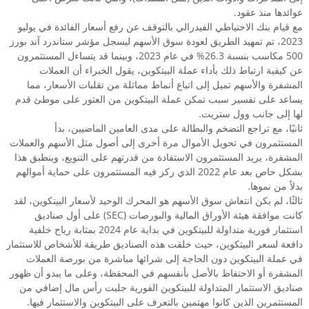
عوائدها منذ عقود.
مع قيام بنك الاحتياطي الفيدرالي بالتوقف عن رفع أسعار الفائدة في يوليو
2023، تم تمهيد الطريق لعودة سوق الأسهم ليسجل مؤشر ستاندرد آند بورز
500 مكاسب بنسبة 26.3% في عام 2023، وبينما قد يتساءل المستثمرون
عن كيفية ارتباط ذلك بأداء عملة البيتكوين، يقول الخبراء أن العملات
المشفرة والأسهم تميل إلى اتباع أنماط مماثلة من تقلبات الأسعار، مما
يساعد على تفسير سبب تمكن عملة البيتكوين من العثور على موطئ قدم
لها إلى جانب وول ستريت.
ثانيًا، مع تراجع التضخم والبطالة على مدى العامين الماضيين، بدأ
المستثمرون في تحويل الأموال مرة أخرى إلى أصول مثل الأسهم والعملات
المشفرة، يريد المستثمرون الاستفادة من قدرتهم على التنويع، وينطبق هذا
بشكل خاص بعد عام 2022 الذي ركز فيه المستثمرون على حماية أموالهم
بدلاً من نموها.
ثالثًا، لم يكن انتعاش سوق الأسهم هو المحرك الوحيد لأسعار البيتكوين، لقد
كانت موافقة هيئة الأوراق المالية والبورصات (SEC) على أول صناديق
استثمار فورية متداولة للبيتكوين في بداية عام 2024 بمثابة رياح خلفية
دافعة لسعر البيتكوين، حيث خلقت هذه الصناديق طريقة للأشخاص للاستثمار
في عملة البيتكوين دون الحاجة إلى شرائها مباشرة من بورصة العملات
المشفرة أو الاحتفاظ بالأصل بأنفسهم في المحفظة، وعلى ما يبدو أن ظهور
صناديق الاستثمار المتداولة للبيتكوين الفورية جلبت رأس مال إضافي من
المستثمرين الذين كانوا مهتمين بالتعرف على البيتكوين والاستثمار فيها.