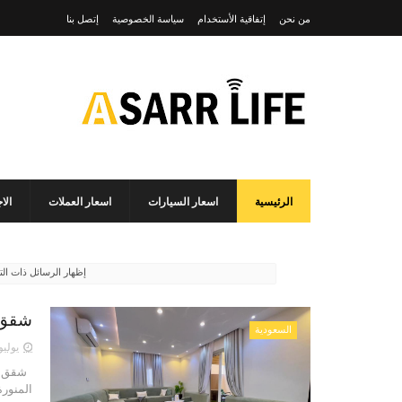
من نحن
إتفاقية الأستخدام
سياسة الخصوصية
إتصل بنا
الرئيسية
اسعار السيارات
اسعار العملات
الا
‏إظهار الرسائل ذات ا
شقق لل
السعودية
يوليو 05, 25
المنورة