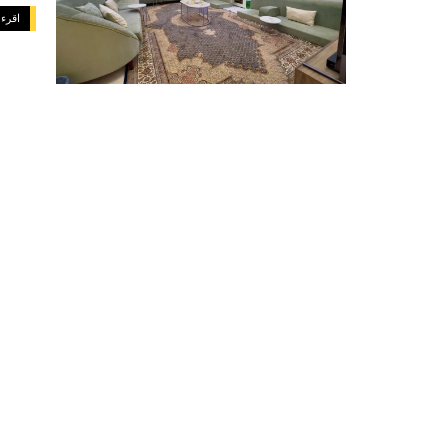
اقرء 