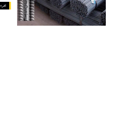
اقرء 