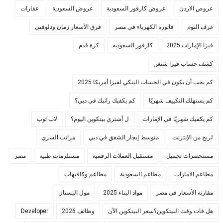
عروص الاردن
عروض كارفور السعودية
عروض السعودية
عقارات
غرف النوم
فاتورة الكهرباء في مصر
فرق الأسعار زمان ودلوقتي
فيزا الإمارات 2025
كارفور السعوديه
كرة قدم
كشف حساب فيزا شنغن
كم يجب أن يكون في الحساب البنكي لفيزا أمريكا 2025
كم يستهلك التكييف شهريًا
كم يكفيك راتبك في دبي؟
كم يكفيك شهريًا في الإمارات
ل أشتري بيتكوين اليوم؟
لاب توب
لربح من الإنترنت
متوسط إيجار الشقق في دبي
مراتب السري
مستحضرات تجميل
مستقبل العملات الرقمية
مستلزمات طبية
مصر
مطاعم الامارات
مطاعم السعودية
مطاعم وكافيهات
مقارنة الأسعار في مصر
مواد البناء 2025
مول البستان
هل فات وقت البيتكوين؟سعر البيتكوين الآن
وظائف 2026
Developer