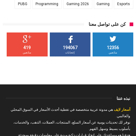
PUBG
Programming
Gaming 2026
Gaming
Esports
كن على تواصل معنا
419
194067
12356
متابعين
إعجابات
متابعين
نبذه عننا
أسعار لايف
هي مدونة عربية متخصصة في تغطية أحدث الأسعار في السوق المحلي
والعالمي.
نوفر لك تحديثات يومية عن أسعار السلع، المنتجات، العملات، الذهب، والخدمات،
بأسلوب بسيط وسهل الفهم.
هدفنا هو مساعدتك على اتخاذ قرارات ذكية مبنية على معلومات دقيقة ومحدثة