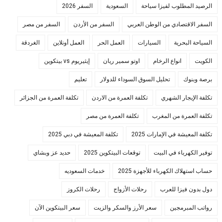
الرصيد المطلوب لفيزا سياحة
السعودية
السفر 2026
السفر الاقتصادي من الوطن العربي
السفر من الأردن
السفر من مصر
السياحة البحرية
السيارات
العمل الحر
العمل أونلاين
الغردقة
الكويت
انواع الرخام
اوتو سمير ريان
إيثيريوم vs بيتكوين
برصة وبنوك
تحليل السوق السوداء للدولار
تعليم
تكلفة الإيجار الشهري
تكلفة العمرة من الاردن
تكلفة العمرة من الجزائر
تكلفة العمرة من المغرب
تكلفة العمرة من مصر
تكلفة المعيشة في الإمارات 2025
تكلفة المعيشة في دبي 2025
توفير الكهرباء في البيت
توقعات البيتكوين 2025
حديد عز وبشاي
حساب استهلاك الكهرباء للأجهزة 2025
خدمات السعوديه
دول بدون فيزا للعرب
رحلات الأزواج
رحلات الكروز
رواتب المبرمجين
سعر الأرز والسكر والزيت
سعر البيتكوين الآن