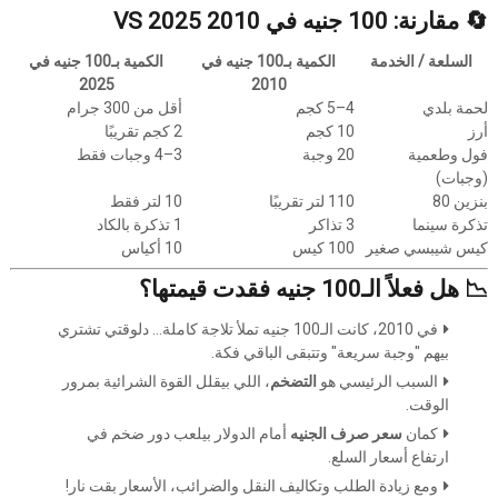
🔄 مقارنة: 100 جنيه في 2010 VS 2025
السلعة / الخدمة
الكمية بـ100 جنيه في
الكمية بـ100 جنيه في
2025
2010
لحمة بلدي
4–5 كجم
أقل من 300 جرام
أرز
10 كجم
2 كجم تقريبًا
فول وطعمية
20 وجبة
3–4 وجبات فقط
(وجبات)
بنزين 80
110 لتر تقريبًا
10 لتر فقط
تذكرة سينما
3 تذاكر
1 تذكرة بالكاد
كيس شيبسي صغير
100 كيس
10 أكياس
📉 هل فعلاً الـ100 جنيه فقدت قيمتها؟
في 2010، كانت الـ100 جنيه تملأ تلاجة كاملة… دلوقتي تشتري
بيهم "وجبة سريعة" وتتبقى الباقي فكة.
السبب الرئيسي هو
التضخم
، اللي بيقلل القوة الشرائية بمرور
الوقت.
كمان
سعر صرف الجنيه
أمام الدولار بيلعب دور ضخم في
ارتفاع أسعار السلع.
ومع زيادة الطلب وتكاليف النقل والضرائب، الأسعار بقت نار!