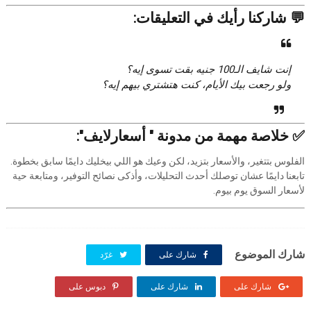
💬 شاركنا رأيك في التعليقات:
إنت شايف الـ100 جنيه بقت تسوى إيه؟
ولو رجعت بيك الأيام، كنت هتشتري بيهم إيه؟
✅ خلاصة مهمة من مدونة " أسعارلايف":
الفلوس بتتغير، والأسعار بتزيد، لكن وعيك هو اللي بيخليك دايمًا سابق بخطوة.
تابعنا دايمًا عشان توصلك أحدث التحليلات، وأذكى نصائح التوفير، ومتابعة حية
لأسعار السوق يوم بيوم.
شارك الموضوع
شارك على
غرّد
شارك على
شارك على
دبوس على